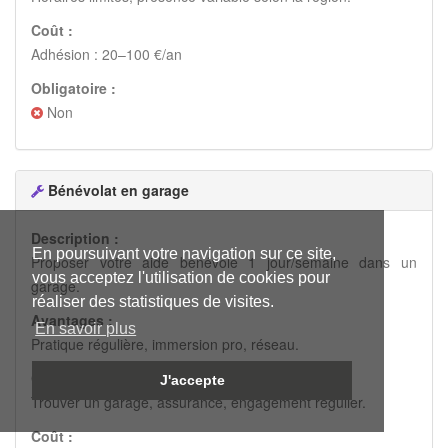
Coût :
Adhésion : 20–100 €/an
Obligatoire :
Non
Bénévolat en garage
Description :
En poursuivant votre navigation sur ce site,
Proposer votre aide bénévole 1 jour/semaine dans un
vous acceptez l'utilisation de cookies pour
garage.
réaliser des statistiques de visites.
Avantages :
En savoir plus
Pratique régulière, immersion pro, réseau.
Contraintes :
J'accepte
Trouver un garage, assurance, engagement régulier.
Coût :