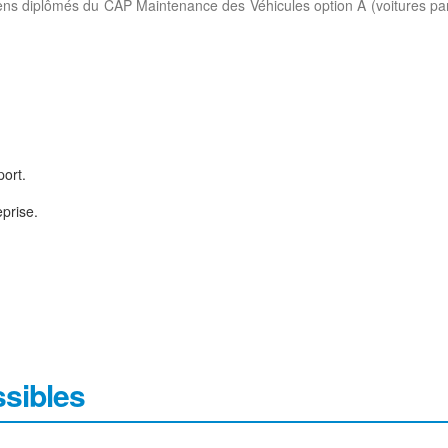
ens diplômés du CAP Maintenance des Véhicules option A (voitures particu
ort.
eprise.
ssibles