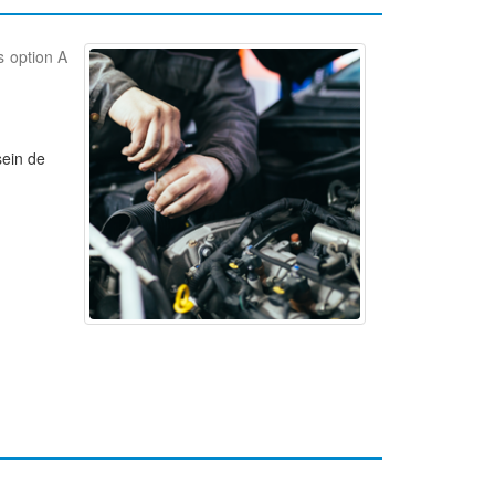
s option A
sein de