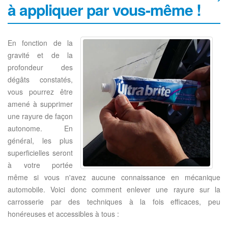
à appliquer par vous-même !
En fonction de la
gravité et de la
profondeur des
dégâts constatés,
vous pourrez être
amené à supprimer
une rayure de façon
autonome. En
général, les plus
superficielles seront
à votre portée
même si vous n'avez aucune connaissance en mécanique
automobile. Voici donc comment enlever une rayure sur la
carrosserie par des techniques à la fois efficaces, peu
honéreuses et accessibles à tous :