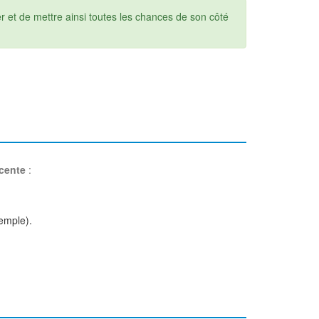
et de mettre ainsi toutes les chances de son côté
écente
:
emple).