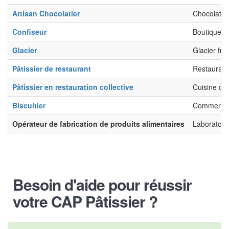
Artisan Chocolatier
Chocolatier
Confiseur
Boutique in
Glacier
Glacier fra
Pâtissier de restaurant
Restaurant
Pâtissier en restauration collective
Cuisine cen
Biscuitier
Commerce a
Opérateur de fabrication de produits alimentaires
Laboratoire 
Besoin d'aide pour réussir
votre CAP Pâtissier ?